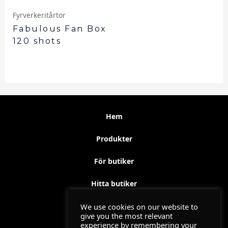
Fyrverkeritårtor
Fabulous Fan Box
120 shots
Hem
Produkter
För butiker
Hitta butiker
Säkerhet och Miljö
We use cookies on our website to
give you the most relevant
experience by remembering your