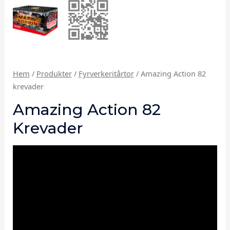
Hem
/
Produkter
/
Fyrverkeritårtor
/ Amazing Action 82
krevader
Amazing Action 82
Krevader