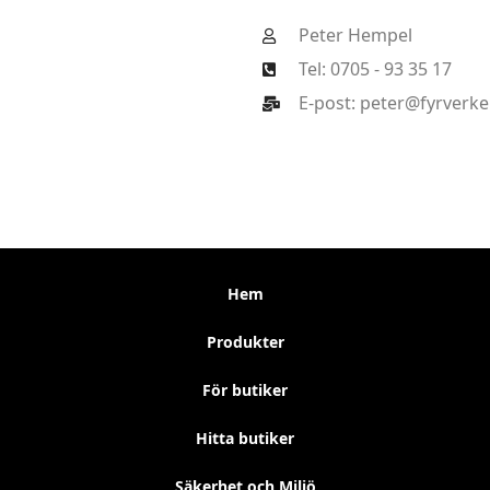
Peter Hempel
Tel: 0705 - 93 35 17
E-post: peter@fyrverker
Hem
Produkter
För butiker
Hitta butiker
Säkerhet och Miljö