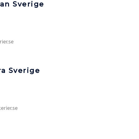
lan Sverige
ier.se
ra Sverige
erier.se