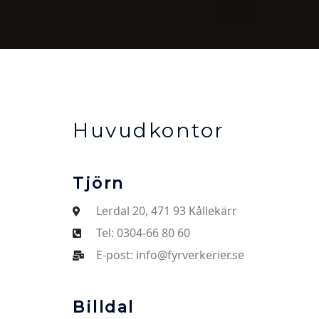
Huvudkontor
Tjörn
Lerdal 20, 471 93 Kållekärr
Tel: 0304-66 80 60
E-post: info@fyrverkerier.se
Billdal