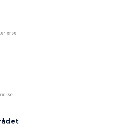
erier.se
ier.se
rådet