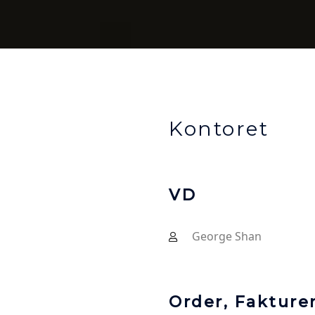
Kontoret
VD
George Shan
Order, Fakture