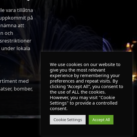
le vara tillåtna
m uppkommit på
t nämna att
on och
srestriktioner
under lokala
We use cookies on our website to
give you the most relevant
experience by remembering your
sortiment med
preferences and repeat visits. By
clicking “Accept All”, you consent to
satser, bomber,
the use of ALL the cookies.
However, you may visit "Cookie
Settings" to provide a controlled
consent.
Cookie Settings
Accept All