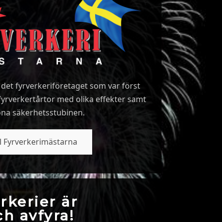
det fyrverkeriföretaget som var först
fyrverkertårtor med olika effekter samt
na säkerhetsstubinen.
ll Fyrverkerimästarna
rkerier är
ch avfyra!