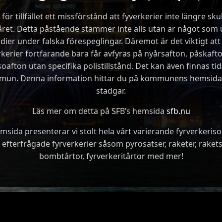
för tillfället ett missförstånd att fyverkerier inte längre skul
yåret. Detta påstående stämmer inte alls utan är något so
dier under falska förespeglingar. Däremot är det viktigt at
rkerier fortfarande bara får avfyras på nyårsafton, påskaft
afton utan specifika polistillstånd. Det kan även finnas tid
mun. Denna information hittar du på kommunens hemsida 
stadgar.
Läs mer om detta på SFB’s hemsida
sfb.nu
sida presenterar vi stolt hela vårt varierande fyrverkeri
efterfrågade fyrverkerier såsom pyrosatser, raketer, raket
bombtårtor, fyrverkeritårtor med mer!