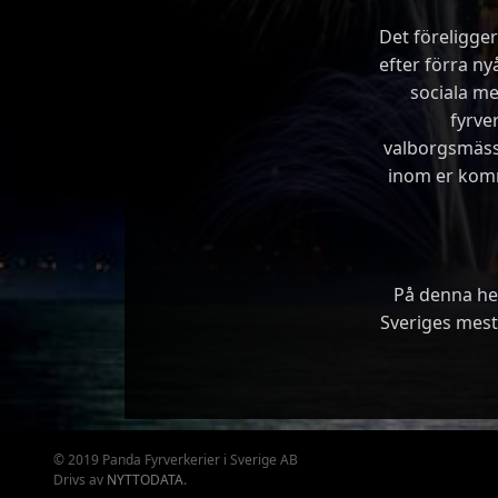
Det föreligger 
efter förra n
sociala me
fyrve
valborgsmässo
inom er kom
På denna hem
Sveriges mest 
© 2019 Panda Fyrverkerier i Sverige AB
Drivs av
NYTTODATA
.