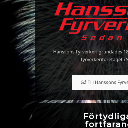
Hanssons Fyrverkeri grundades 188
fyrverkeriföretaget i 
Gå Till Hanssons Fyrv
Förtydlig
fortfaran