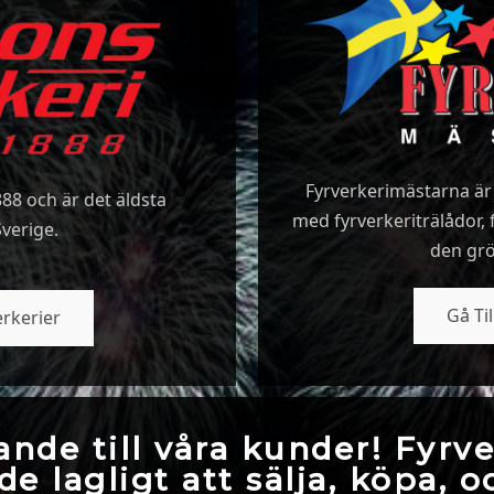
Fyrverkerimästarna är 
8 och är det äldsta
med fyrverkeriträlådor, 
Sverige.
den grö
Gå Ti
erkerier
ande till våra kunder! Fyrve
de lagligt att sälja, köpa, o